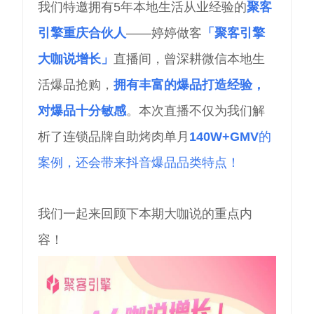
我们特邀拥有5年本地生活从业经验的
聚客
引擎重庆合伙人
——婷婷做客
「聚客引擎
大咖说增长」
直播间，曾深耕微信本地生
活爆品抢购，
拥有丰富的爆品打造经验，
对爆品十分敏感
。本次直播不仅为我们解
析了连锁品牌自助烤肉单月
140W+GMV
的
案例，还会带来抖音爆品品类特点！
我们一起来回顾下本期大咖说的重点内
容！