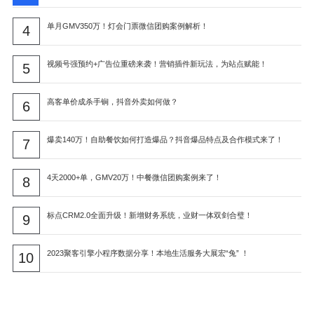
单月GMV350万！灯会门票微信团购案例解析！
4
视频号强预约+广告位重磅来袭！营销插件新玩法，为站点赋能！
5
高客单价成杀手锏，抖音外卖如何做？
6
爆卖140万！自助餐饮如何打造爆品？抖音爆品特点及合作模式来了！
7
4天2000+单，GMV20万！中餐微信团购案例来了！
8
标点CRM2.0全面升级！新增财务系统，业财一体双剑合璧！
9
2023聚客引擎小程序数据分享！本地生活服务大展宏“兔” ！
10