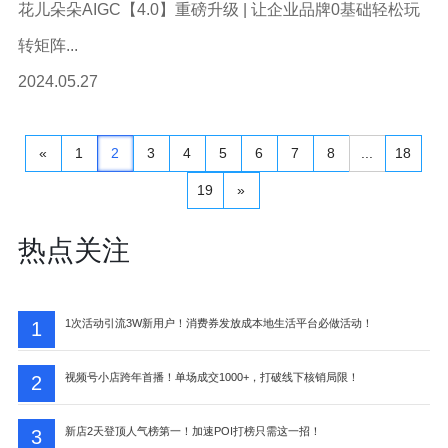
花儿朵朵AIGC【4.0】重磅升级 | 让企业品牌0基础轻松玩
转矩阵...
2024.05.27
«
1
2
3
4
5
6
7
8
...
18
19
»
热点关注
1次活动引流3W新用户！消费券发放成本地生活平台必做活动！
1
视频号小店跨年首播！单场成交1000+，打破线下核销局限！
2
新店2天登顶人气榜第一！加速POI打榜只需这一招！
3